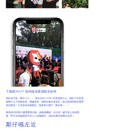
​下載鄰仔APP 隨時隨地實踐鄰舍精神
我的名字是「鄰仔 Alan」。 我出生於2018年9月香港獅子山。我的工作是發
掘獅子山下的鄰舍情，傳遍香港。我將走遍全港各區，讓大家感受鄰舍隊帶
來的驚喜！工作很具有挑戰性，我會努力實行「鄰舍第一」！
應用程式利用AR擴增實境功能，啟動相機後，在任何一處平面上長按螢
幕，即可在拍攝場景中加入3D虛擬鄰仔，讓街坊鄰里與鄰仔合照！
鄰仔喺左近