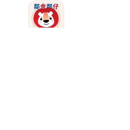
鄰仔賀新年
Contact
​whatapp:
+85292101616
email: info@100fun.org
community