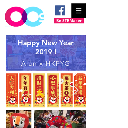
Be STEMaker
Happy New Year
2019 !
Alan x HKFYG